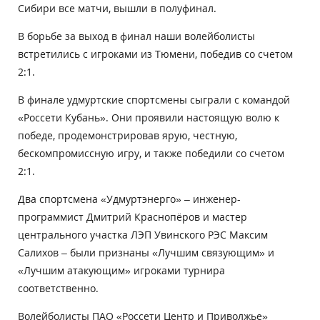
Сибири все матчи, вышли в полуфинал.
В борьбе за выход в финал наши волейболисты
встретились с игроками из Тюмени, победив со счетом
2:1.
В финале удмуртские спортсмены сыграли с командой
«Россети Кубань». Они проявили настоящую волю к
победе, продемонстрировав ярую, честную,
бескомпромиссную игру, и также победили со счетом
2:1.
Два спортсмена «Удмуртэнерго» – инженер-
программист Дмитрий Краснопёров и мастер
центрального участка ЛЭП Увинского РЭС Максим
Салихов – были признаны «Лучшим связующим» и
«Лучшим атакующим» игроками турнира
соответственно.
Волейболисты ПАО «Россети Центр и Приволжье»