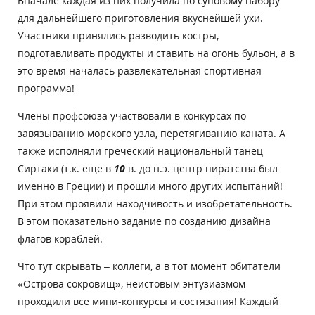
Вначале каждая из них получила по суповому набору
для дальнейшего приготовления вкуснейшей ухи.
Участники принялись разводить костры,
подготавливать продукты и ставить на огонь бульон, а в
это время началась развлекательная спортивная
программа!
Члены профсоюза участвовали в конкурсах по
завязыванию морского узла, перетягиванию каната. А
также исполняли греческий национальный танец
Сиртаки (т.к. еще в
10
в. до н.э. центр пиратства был
именно в Греции) и прошли много других испытаний!
При этом проявили находчивость и изобретательность.
В этом показательно задание по созданию дизайна
флагов кораблей.
Что тут скрывать – коллеги, а в тот момент обитатели
«Острова сокровищ», неистовым энтузиазмом
проходили все мини-конкурсы и состязания!
Каждый