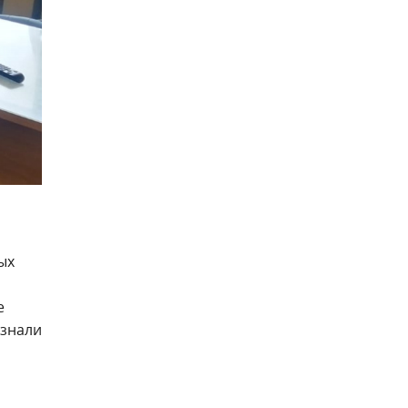
ых
е
узнали