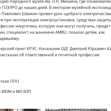
цию Народного музея им. Л.Н. Мишина, где ознакомили
а ГОЭЛРО до наших дней. В лектории музейной экспозиц
л Павлович Швакин провел урок «доброго электричества
и при эксплуатации электроустановок, средствах защиты
фессии энергетика, которую они могут получить, придя 
и, специалист на манекене АМВU, показал детям, как
адавшему.
черский пункт КРЭС. Начальник ОДГ Дмитрий Юрьевич К
рассказал об ответственной и почетной профессии
ателя ППО
ОМ и МО ВЭП