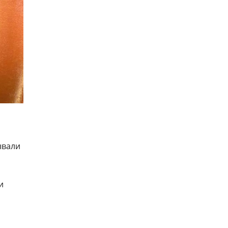
ывали
и