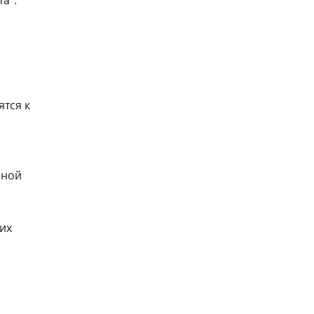
тся к
зной
них