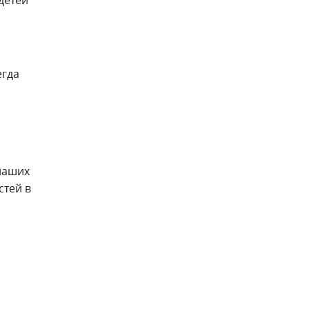
егда
 наших
стей в