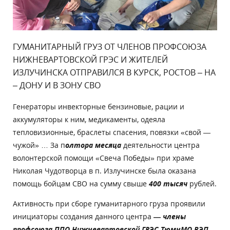
ГУМАНИТАРНЫЙ ГРУЗ ОТ ЧЛЕНОВ ПРОФСОЮЗА
НИЖНЕВАРТОВСКОЙ ГРЭС И ЖИТЕЛЕЙ
ИЗЛУЧИНСКА ОТПРАВИЛСЯ В КУРСК, РОСТОВ – НА
– ДОНУ И В ЗОНУ СВО
Генераторы инвекторные бензиновые, рации и
аккумуляторы к ним, медикаменты, одеяла
тепловизионные, браслеты спасения, повязки «свой —
чужой» … За п
олтора месяца
деятельности центра
волонтерской помощи «Свеча Победы» при храме
Николая Чудотворца в п. Излучинске была оказана
помощь бойцам СВО на сумму свыше
400 тысяч
рублей.
Активность при сборе гуманитарного груза проявили
инициаторы создания данного центра
— члены
профсоюза ППО Нижневартовской ГРЭС ТюмнМО ВЭП