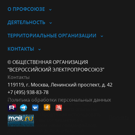
О ПРОФСОЮЗЕ
ДЕЯТЕЛЬНОСТЬ
ТЕРРИТОРИАЛЬНЫЕ ОРГАНИЗАЦИИ
КОНТАКТЫ
© ОБЩЕСТВЕННАЯ ОРГАНИЗАЦИЯ
"ВСЕРОССИЙСКИЙ ЭЛЕКТРОПРОФСОЮЗ"
Контакты
119119, г. Москва, Ленинский проспект, д. 42
+7 (495) 938-83-78
Данный веб-сайт использует cookie-
Политика обработки персональных данных
файлы в целях предоставления вам
лучшего пользовательского опыта на
нашем сайте. Продолжая использовать
Принять
данный сайт, вы соглашаетесь с
использованием нами cookie-файлов.
Для получения дополнительной