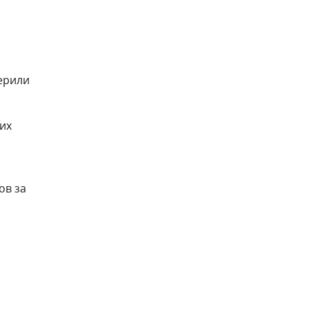
ерили
их
ов за