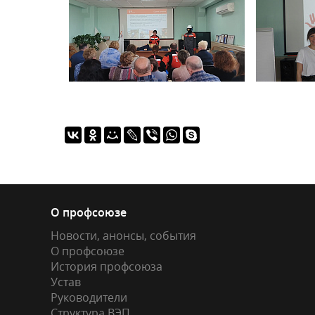
О профсоюзе
Новости, анонсы, события
О профсоюзе
История профсоюза
Устав
Руководители
Структура ВЭП