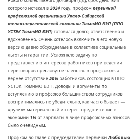
нового коллективного договора (КД), срок действия
которого истекал в
2024
году, профком
первичной
профсоюзной организации Урало-Сибирской
теплоэнергетической компании ТюмнМО ВЭП (ППО
УСТЭК ТюмнМО ВЭП)
готовился долго, ответственно и
вдохновенно. Очень хотелось включить в его новую
версию давно обсуждаемые в коллективе социальные
льготы и гарантии. Усложняло задачу по
представлению интересов работников при ведении
переговоров пресловутое членство в профсоюзе, а
вернее отсутствие
50%
работников, состоящих в ППО
УСТЭК ТюмнМО ВЭП. Доводы и аргументы по
вступлению в профсоюз большинством сотрудников
воспринимались не убедительно, как часто бывает —
«рулил» материальный интерес: предпочтение в
экономии
1%
от зарплаты в виде профсоюзных взносов
было очевидным.
Профком во главе с председателем первички
Любовью