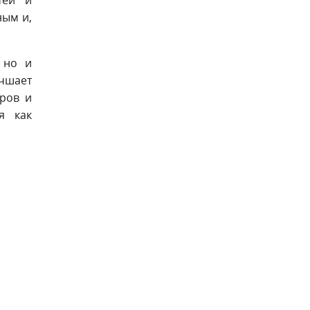
ным и,
 но и
чшает
еров и
я как