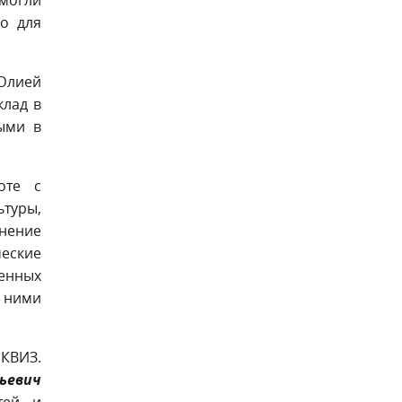
о для
Юлией
клад в
ыми в
оте с
ьтуры,
нение
ческие
енных
 ними
 КВИЗ.
дьевич
тей и