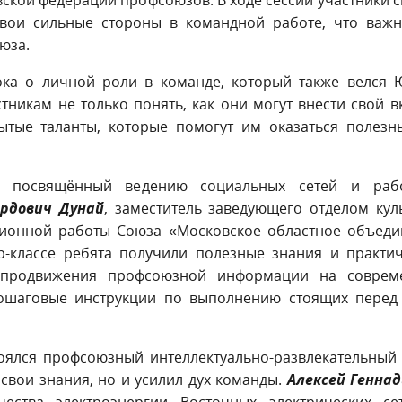
свои сильные стороны в командной работе, что важн
юза.
ока о личной роли в команде, который также велся 
тникам не только понять, как они могут внести свой в
ытые таланты, которые помогут им оказаться полезн
с, посвящённый ведению социальных сетей и раб
рдович Дунай
, заместитель заведующего отделом кул
ионной работы Союза «Московское областное объеди
р-классе ребята получили полезные знания и практи
 продвижения профсоюзной информации на соврем
пошаговые инструкции по выполнению стоящих перед
оялся профсоюзный интеллектуально-развлекательный
свои знания, но и усилил дух команды.
Алексей Генна
чества электроэнергии Восточных электрических се