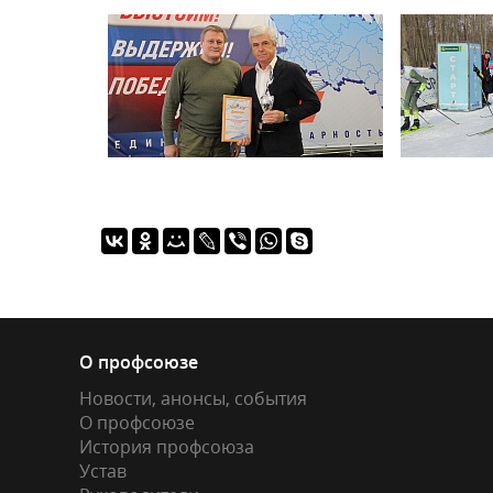
О профсоюзе
Новости, анонсы, события
О профсоюзе
История профсоюза
Устав