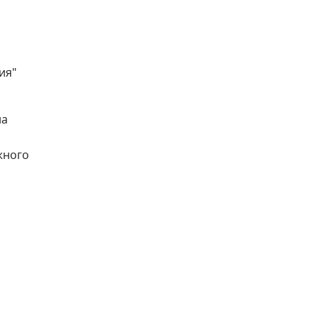
ия"
на
жного