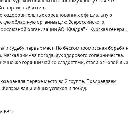
зов Курской области по лыжному кроссу является
 спортивный актив.
ово-оздоровительных соревнованиях официальную
рскую областную организацию Всероссийского
офсоюзной организации АО "Квадра" - "Курская генерац
али судьбу первых мест. Но бескомпромиссная борьба 
, мягкая зимняя погода, дух здорового соперничества,
нечно же горячий чай со сладостями, стали основой лы
за заняла первое место во 2 группе. Поздравляем
. Желаем дальнейших успехов и побед.
и ВЭП.