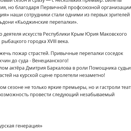
ытия, но благодаря Первичной профсоюзной организаци
ция» наши сотрудники стали одними из первых зрителей
льдони «Кьоджинские перепалки».
о деятеля искусств Республики Крым Юрия Маковского
рыбацкого городка XVIII века.
зжечь пожар страстей. Привычные перепалки соседок
чин до суда - Венецианского!
залом актёра Дмитрия Баркалова в роли Помощника судьи
астей на курской сцене пролетели незаметно!
ом сезоне не только яркие премьеры, но и гастроли теа
 возможность провести следующий незабываемый
урская генерация»