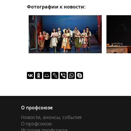
Фотографии к новости:
О профсоюзе
Новости, анонсы, события
О профсоюзе
История профсоюза