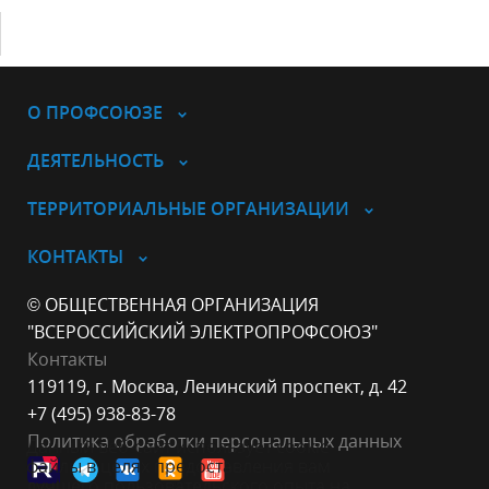
О ПРОФСОЮЗЕ
ДЕЯТЕЛЬНОСТЬ
ТЕРРИТОРИАЛЬНЫЕ ОРГАНИЗАЦИИ
КОНТАКТЫ
© ОБЩЕСТВЕННАЯ ОРГАНИЗАЦИЯ
"ВСЕРОССИЙСКИЙ ЭЛЕКТРОПРОФСОЮЗ"
Контакты
119119, г. Москва, Ленинский проспект, д. 42
+7 (495) 938-83-78
Политика обработки персональных данных
Данный веб-сайт использует cookie-
файлы в целях предоставления вам
лучшего пользовательского опыта на