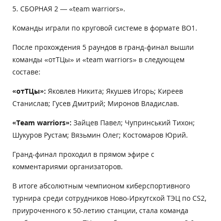
5. СБОРНАЯ 2 — «team warriors».
Команды играли по круговой системе в формате BO1.
После прохождения 5 раундов в гранд-финал вышли
команды «отТЦы» и «team warriors» в следующем
составе:
«отТЦы»:
Яковлев Никита; Якушев Игорь; Киреев
Станислав; Гусев Дмитрий; Миронов Владислав.
«Team warriors»:
Зайцев Павел;
Чупринський Тихон;
Шукуров Рустам;
Вязьмин Олег;
Костомаров Юрий.
Гранд-финал проходил в прямом эфире с
комментариями организаторов.
В итоге абсолютным чемпионом киберспортивного
турнира среди сотрудников Ново-Иркутской ТЭЦ по CS2,
приуроченного к 50-летию станции, стала команда