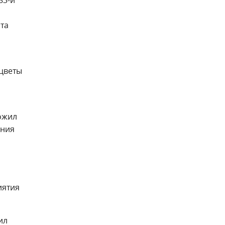
та
цветы
ложил
ания
иятия
ил