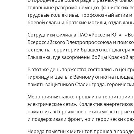
годовщине разгрома немецко-фашистских во
трудовые коллективы, профсоюзный актив и
боевой славы и братские могилы, отдав дан
Сотрудники филиала ПАО «Россети Юг» - «Во
Всероссийского Электропрофсоюза и поиско
к стеле на территории бывшего концлагеря «
Ельшанка, где захоронены бойцы Красной а
В этот же день торжества состоялись в цент
гирлянду и цветы к Вечному огню на площа
память защитников Сталинграда, героически
Мероприятия также прошли на территории 
электрические сети». Коллектив энергетиков
памятника «Героям-энергетикам», которые 
и поддерживали фронт, но и героически сра
Череда памятных митингов прошла в город