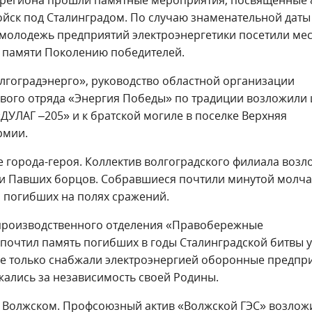
йск под Сталинградом. По случаю знаменательной даты
 молодежь предприятий электроэнергетики посетили мес
ь памяти Поколению победителей.
лгоградэнерго», руководство областной организации
вого отряда «Энергия Победы» по традиции возложили 
ДУЛАГ –205» и к братской могиле в поселке Верхняя
рмии.
ре города-героя. Коллектив волгоградского филиала воз
ди Павших борцов. Собравшиеся почтили минутой молч
 погибших на полях сражений.
производственного отделения «Правобережные
 почтил память погибших в годы Сталинградской битвы у
не только снабжали электроэнергией оборонные предпр
жались за независимость своей Родины.
е Волжском. Профсоюзный актив «Волжской ГЭС» возлож