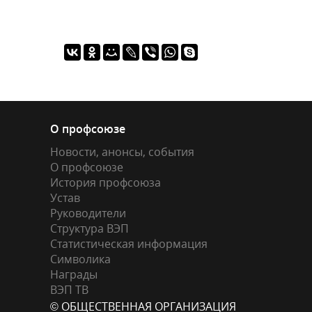
О профсоюзе
Новости, анонсы, события
О профсоюзе
История профсоюза
Устав
Руководители
Структура ВЭП
Статистическая информация
Символика
Награды
ВЭП ТВ
© ОБЩЕСТВЕННАЯ ОРГАНИЗАЦИЯ