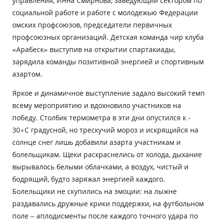
управления, Инна Смирнова, заведующий сектором по
социальной работе и работе с молодежью Федерации
омских профсоюзов, председатели первичных
профсоюзных организаций. Детская команда чир клуба
«Арабеск» выступив на открытии спартакиады,
зарядила команды позитивной энергией и спортивным
азартом.
Яркое и динамичное выступление задало высокий темп
всему мероприятию и вдохновило участников на
победу. Столбик термометра в эти дни опустился к -
30∘C градусной, но трескучий мороз и искрящийся на
солнце снег лишь добавили азарта участникам и
болельщикам. Щеки раскраснелись от холода, дыхание
вырывалось белыми облачками, а воздух, чистый и
бодрящий, будто заряжал энергией каждого.
Болельщики не скупились на эмоции: на лыжне
раздавались дружные крики поддержки, на футбольном
поле – аплодисменты после каждого точного удара по