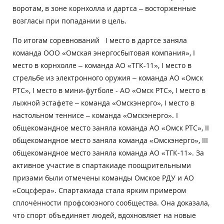
воротам, в зоне корнхолла и дартса – восторженные
возгласы при попадании в цель.
По итогам соревнований I место в дартсе заняла
команда ООО «Омская энергосбытовая компания», I
место в корнхолле – команда АО «ТГК-11», I место в
стрельбе из электронного оружия – команда АО «Омск
РТС», I место в мини-футболе - АО «Омск РТС», I место в
лыжной эстафете – команда «Омскэнерго», I место в
настольном теннисе – команда «Омскэнерго». I
общекомандное место заняла команда АО «Омск РТС», II
общекомандное место заняла команда «Омскэнерго», III
общекомандное место заняла команда АО «ТГК-11». За
активное участие в спартакиаде поощрительными
призами были отмечены команды Омское РДУ и АО
«Соцсфера». Спартакиада стала ярким примером
сплочённости профсоюзного сообщества. Она доказала,
что спорт объединяет людей, вдохновляет на новые