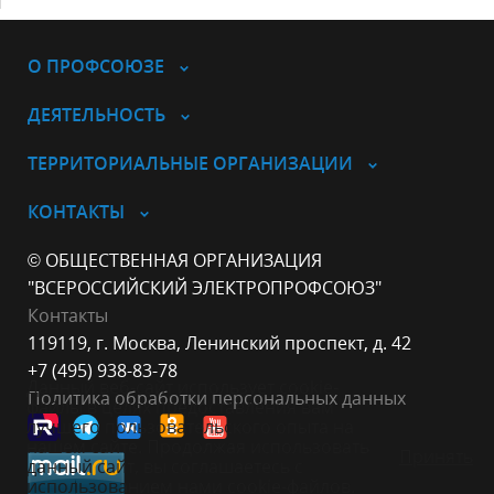
О ПРОФСОЮЗЕ
ДЕЯТЕЛЬНОСТЬ
ТЕРРИТОРИАЛЬНЫЕ ОРГАНИЗАЦИИ
КОНТАКТЫ
© ОБЩЕСТВЕННАЯ ОРГАНИЗАЦИЯ
"ВСЕРОССИЙСКИЙ ЭЛЕКТРОПРОФСОЮЗ"
Контакты
119119, г. Москва, Ленинский проспект, д. 42
+7 (495) 938-83-78
Данный веб-сайт использует cookie-
Политика обработки персональных данных
файлы в целях предоставления вам
лучшего пользовательского опыта на
нашем сайте. Продолжая использовать
Принять
данный сайт, вы соглашаетесь с
использованием нами cookie-файлов.