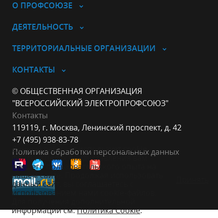
О ПРОФСОЮЗЕ
ДЕЯТЕЛЬНОСТЬ
ТЕРРИТОРИАЛЬНЫЕ ОРГАНИЗАЦИИ
КОНТАКТЫ
© ОБЩЕСТВЕННАЯ ОРГАНИЗАЦИЯ
"ВСЕРОССИЙСКИЙ ЭЛЕКТРОПРОФСОЮЗ"
Контакты
119119, г. Москва, Ленинский проспект, д. 42
+7 (495) 938-83-78
Данный веб-сайт использует cookie-
Политика обработки персональных данных
файлы в целях предоставления вам
лучшего пользовательского опыта на
нашем сайте. Продолжая использовать
Принять
данный сайт, вы соглашаетесь с
использованием нами cookie-файлов.
Для получения дополнительной
информации см.
Политика Cookie
.