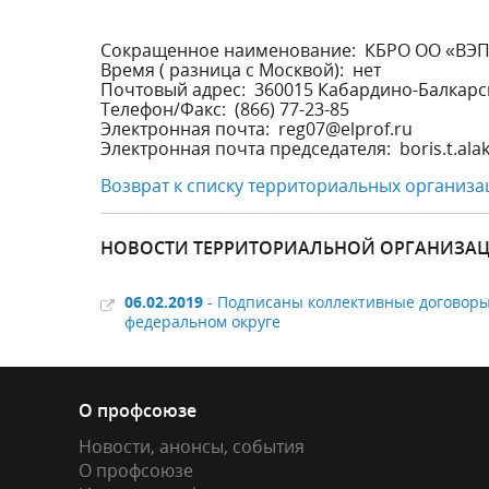
Сокращенное наименование: КБРО ОО «ВЭ
Время ( разница с Москвой): нет
Почтовый адрес: 360015 Кабардино-Балкарская
Телефон/Факс: (866) 77-23-85
Электронная почта: reg07@elprof.ru
Электронная почта председателя: boris.t.ala
Возврат к списку территориальных организа
НОВОСТИ ТЕРРИТОРИАЛЬНОЙ ОРГАНИЗАЦ
06.02.2019
- Подписаны коллективные договоры
федеральном округе
О профсоюзе
Новости, анонсы, события
О профсоюзе