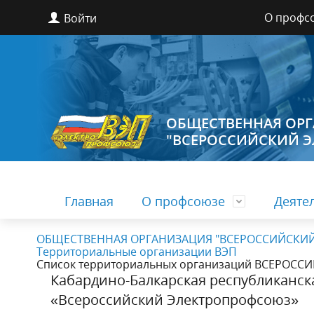
О профс
Войти
ОБЩЕСТВЕННАЯ ОР
"ВСЕРОССИЙСКИЙ 
Главная
О профсоюзе
Деяте
ОБЩЕСТВЕННАЯ ОРГАНИЗАЦИЯ "ВСЕРОССИЙСКИЙ 
Территориальные организации ВЭП
Новости, анонсы, события
Социальное партнерство
Общая информация
Контактная информация
О профс
Правова
Список 
Реквизи
Список территориальных организаций ВСЕРО
организ
Кабардино-Балкарская республиканс
Руководители
Структур
«Всероссийский Электропрофсоюз»
Финансы и учет
Междуна
Награды
ВЭП ТВ