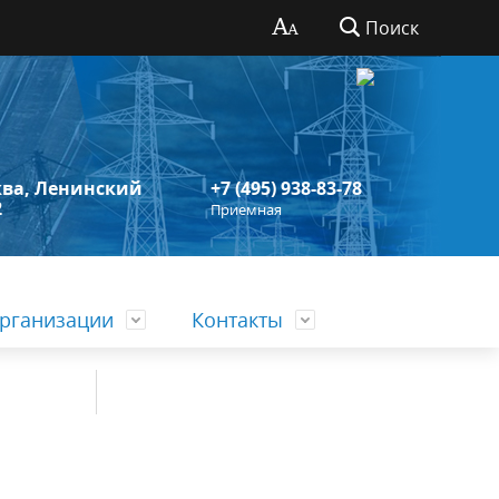
Поиск
сква, Ленинский
+7 (495) 938-83-78
2
Приемная
рганизации
Контакты
Устав
Организационно-уставная
деятельность
Символика