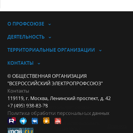
О ПРОФСОЮЗЕ
ДЕЯТЕЛЬНОСТЬ
ТЕРРИТОРИАЛЬНЫЕ ОРГАНИЗАЦИИ
КОНТАКТЫ
© ОБЩЕСТВЕННАЯ ОРГАНИЗАЦИЯ
"ВСЕРОССИЙСКИЙ ЭЛЕКТРОПРОФСОЮЗ"
Контакты
119119, г. Москва, Ленинский проспект, д. 42
+7 (495) 938-83-78
Данный веб-сайт использует cookie-
файлы в целях предоставления вам
Политика обработки персональных данных
лучшего пользовательского опыта на
нашем сайте. Продолжая использовать
Принять
данный сайт, вы соглашаетесь с