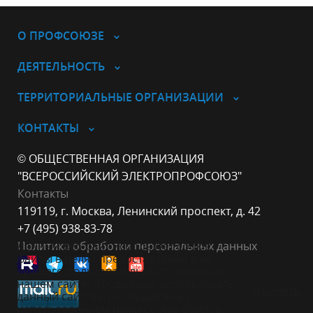
О ПРОФСОЮЗЕ
ДЕЯТЕЛЬНОСТЬ
ТЕРРИТОРИАЛЬНЫЕ ОРГАНИЗАЦИИ
КОНТАКТЫ
© ОБЩЕСТВЕННАЯ ОРГАНИЗАЦИЯ
"ВСЕРОССИЙСКИЙ ЭЛЕКТРОПРОФСОЮЗ"
Контакты
119119, г. Москва, Ленинский проспект, д. 42
+7 (495) 938-83-78
Данный веб-сайт использует cookie-
Политика обработки персональных данных
файлы в целях предоставления вам
лучшего пользовательского опыта на
нашем сайте. Продолжая использовать
Принять
данный сайт, вы соглашаетесь с
использованием нами cookie-файлов.