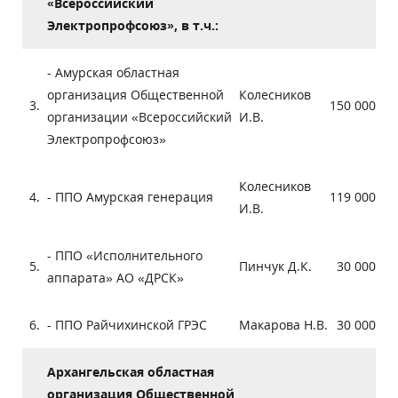
«Всероссийский
Электропрофсоюз», в т.ч.:
- Амурская областная
организация Общественной
Колесников
3.
150 000
организации «Всероссийский
И.В.
Электропрофсоюз»
Колесников
4.
- ППО Амурская генерация
119 000
И.В.
- ППО «Исполнительного
5.
Пинчук Д.К.
30 000
аппарата» АО «ДРСК»
6.
- ППО Райчихинской ГРЭС
Макарова Н.В.
30 000
Архангельская областная
организация Общественной