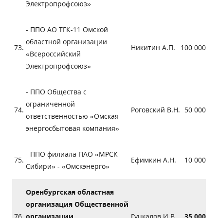
Электропрофсоюз»
- ППО АО ТГК-11 Омской
областной организации
73.
Никитин А.П.
100 000
«Всероссийский
Электропрофсоюз»
- ППО Общества с
ограниченной
74.
Роговский В.Н.
50 000
ответственностью «Омская
энергосбытовая компания»
- ППО филиала ПАО «МРСК
75.
Ефимкин А.Н.
10 000
Сибири» - «Омскэнерго»
Оренбургская областная
организация Общественной
76.
организации
Гуцкалов И.В.
35 000