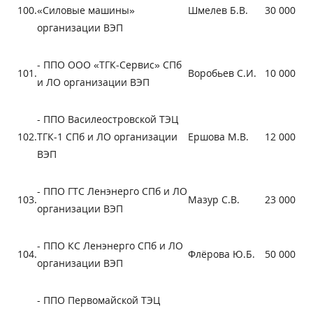
100.
«Силовые машины»
Шмелев Б.В.
30 000
организации ВЭП
- ППО ООО «ТГК-Сервис» СПб
101.
Воробьев С.И.
10 000
и ЛО организации ВЭП
- ППО Василеостровской ТЭЦ
102.
ТГК-1 СПб и ЛО организации
Ершова М.В.
12 000
ВЭП
- ППО ГТС Ленэнерго СПб и ЛО
103.
Мазур С.В.
23 000
организации ВЭП
- ППО КС Ленэнерго СПб и ЛО
104.
Флёрова Ю.Б.
50 000
организации ВЭП
- ППО Первомайской ТЭЦ