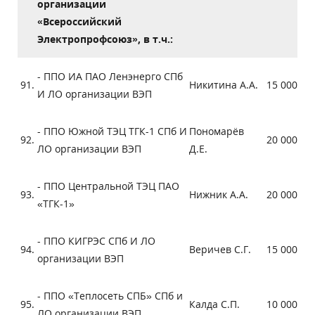
организации
«Всероссийский
Электропрофсоюз», в т.ч.:
- ППО ИА ПАО Ленэнерго СПб
91.
Никитина А.А.
15 000
И ЛО организации ВЭП
- ППО Южной ТЭЦ ТГК-1 СПб И
Пономарёв
92.
20 000
ЛО организации ВЭП
Д.Е.
- ППО Центральной ТЭЦ ПАО
93.
Нижник А.А.
20 000
«ТГК-1»
- ППО КИГРЭС СПб И ЛО
94.
Веричев С.Г.
15 000
организации ВЭП
- ППО «Теплосеть СПБ» СПб и
95.
Калда С.П.
10 000
ЛО организации ВЭП