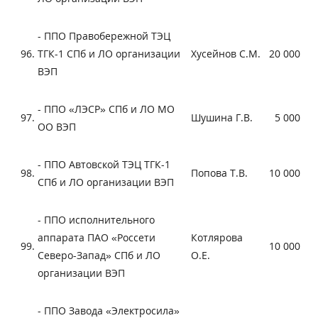
- ППО Правобережной ТЭЦ
96.
ТГК-1 СПб и ЛО организации
Хусейнов С.М.
20 000
ВЭП
- ППО «ЛЭСР» СПб и ЛО МО
97.
Шушина Г.В.
5 000
ОО ВЭП
- ППО Автовской ТЭЦ ТГК-1
98.
Попова Т.В.
10 000
СПб и ЛО организации ВЭП
- ППО исполнительного
аппарата ПАО «Россети
Котлярова
99.
10 000
Северо-Запад» СПб и ЛО
О.Е.
организации ВЭП
- ППО Завода «Электросила»