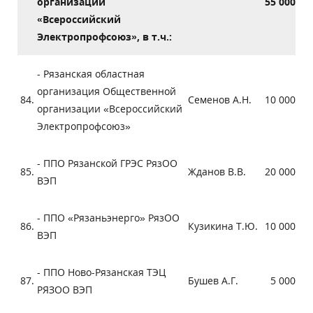
организации
55 000
«Всероссийский
Электропрофсоюз», в т.ч.:
- Рязанская областная
организация Общественной
84.
Семенов А.Н.
10 000
организации «Всероссийский
Электропрофсоюз»
- ППО Рязанской ГРЭС РязОО
85.
Жданов В.В.
20 000
ВЭП
- ППО «Рязаньэнерго» РязОО
86.
Кузикина Т.Ю.
10 000
ВЭП
- ППО Ново-Рязанская ТЭЦ
87.
Бушев А.Г.
5 000
РЯЗОО ВЭП