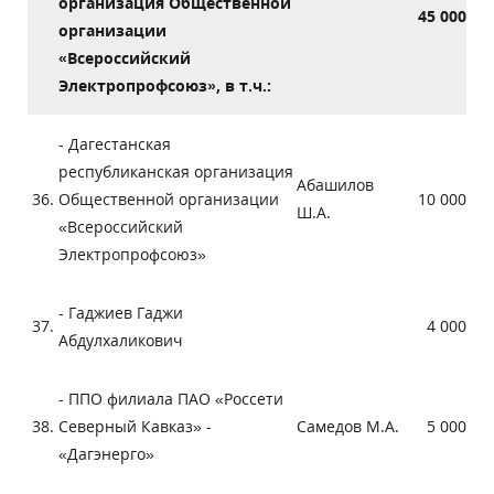
организация Общественной
45 000
организации
«Всероссийский
Электропрофсоюз», в т.ч.:
- Дагестанская
республиканская организация
Абашилов
36.
Общественной организации
10 000
Ш.А.
«Всероссийский
Электропрофсоюз»
- Гаджиев Гаджи
37.
4 000
Абдулхаликович
- ППО филиала ПАО «Россети
38.
Северный Кавказ» -
Самедов М.А.
5 000
«Дагэнерго»