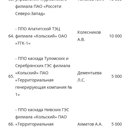
филиала ПАО «Россети
Северо-Запад»
- ППО Апатитской ТЭЦ
Колесников
64.
филиала «Кольский» ОАО
10 000
А.В.
«ТГК-1»
- ППО каскада Туломских и
Серебрянских ГЭС филиала
«Кольский» ПАО
Дементьева
65.
5 000
«Территориальная
Л.С.
генерирующая компания №
1»
- ППО каскада Нивских ГЭС
филиала «Кольский» ПАО
66.
«Территориальная
Ахматов А.А.
5 000