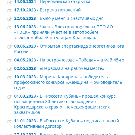
14.05.2024
- Первомайская открытка
17.10.2023
- Встреча поколений
22.06.2023
- Было у меня 3 счастливых дня
13.06.2023
- Члены Электропрофсоюза ППО АО
«НЭСК» приняли участие в автопробеге
электромобилей по улицам Краснодара
08.06.2023
- Открытая спартакиада энергетиков юга
России
04.05.2023
- На ретро-поезде «Победа» – в май 45-го
02.05.2023
- «Первомай на рабочем месте»
10.03.2023
- Марина Кандрина – победитель
профсоюзного конкурса «Женщина – руководитель
года»
01.03.2023
- В «Россети Кубань» прошел конкурс,
посвященный 80-летию освобождения
Краснодарского края от немецко-фашистских
захватчиков
11.01.2023
- В «Россетти Кубань» подписан новый
коллективный договор
27.10.2022
- Бронзовый призер соревнований по