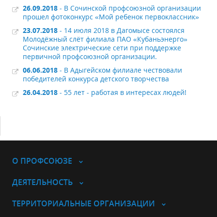
26.09.2018
- В Сочинской профсоюзной организации
прошел фотоконкурс «Мой ребенок первоклассник»
23.07.2018
- 14 июля 2018 в Дагомысе состоялся
Молодёжный слёт филиала ПАО «Кубаньэнерго»
Сочинские электрические сети при поддержке
первичной профсоюзной организации.
06.06.2018
- В Адыгейском филиале чествовали
победителей конкурса детского творчества
26.04.2018
- 55 лет - работая в интересах людей!
О ПРОФСОЮЗЕ
ДЕЯТЕЛЬНОСТЬ
ТЕРРИТОРИАЛЬНЫЕ ОРГАНИЗАЦИИ